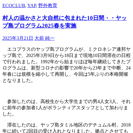
ECOCLUB
,
YAP
,
野外教育
村人の温かさと大自然に包まれた10日間・・ヤッ
プ島プログラム2025春を実施
2025年3月21日
大前 純一
エコプラスのヤップ島プログラムが、ミクロネシア連邦ヤ
ップ島で、2025年3月9日から18日まで現地10日間滞在の日程
で行われました。1992年から始まりほぼ毎年継続してきたプ
ログラムは、新型コロナの影響で20年から23年まで中断、24
年春には規模を縮小して再開し、今回は5年ぶりの本格開催
となりました。
参加したのは、高校生から大学生までの男4人女3人、それ
に前年の参加者1人がボランティアスタッフとして加わりま
した。
滞在したのは、ヤップ島タミル地区のデチュムル村。2018
年に続いて2回目の受け入れとなりました。拠点とさせても