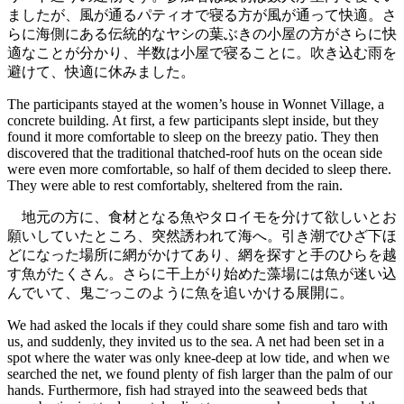
ましたが、風が通るパティオで寝る方が風が通って快適。さ
らに海側にある伝統的なヤシの葉ぶきの小屋の方がさらに快
適なことが分かり、半数は小屋で寝ることに。吹き込む雨を
避けて、快適に休みました。
The participants stayed at the women’s house in Wonnet Village, a
concrete building. At first, a few participants slept inside, but they
found it more comfortable to sleep on the breezy patio. They then
discovered that the traditional thatched-roof huts on the ocean side
were even more comfortable, so half of them decided to sleep there.
They were able to rest comfortably, sheltered from the rain.
地元の方に、食材となる魚やタロイモを分けて欲しいとお
願いしていたところ、突然誘われて海へ。引き潮でひざ下ほ
どになった場所に網がかけてあり、網を探すと手のひらを越
す魚がたくさん。さらに干上がり始めた藻場には魚が迷い込
んでいて、鬼ごっこのように魚を追いかける展開に。
We had asked the locals if they could share some fish and taro with
us, and suddenly, they invited us to the sea. A net had been set in a
spot where the water was only knee-deep at low tide, and when we
searched the net, we found plenty of fish larger than the palm of our
hands. Furthermore, fish had strayed into the seaweed beds that