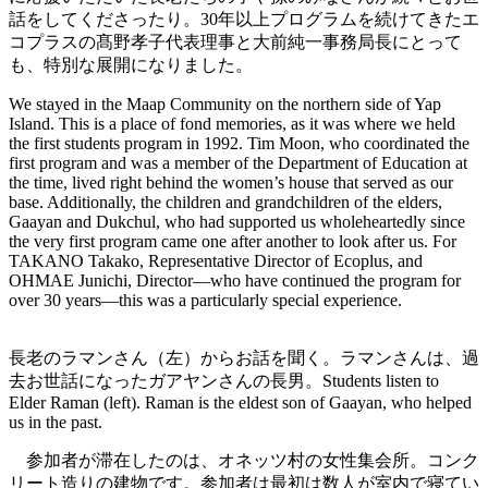
話をしてくださったり。30年以上プログラムを続けてきたエ
コプラスの髙野孝子代表理事と大前純一事務局長にとって
も、特別な展開になりました。
We stayed in the Maap Community on the northern side of Yap
Island. This is a place of fond memories, as it was where we held
the first students program in 1992. Tim Moon, who coordinated the
first program and was a member of the Department of Education at
the time, lived right behind the women’s house that served as our
base. Additionally, the children and grandchildren of the elders,
Gaayan and Dukchul, who had supported us wholeheartedly since
the very first program came one after another to look after us. For
TAKANO Takako, Representative Director of Ecoplus, and
OHMAE Junichi, Director—who have continued the program for
over 30 years—this was a particularly special experience.
長老のラマンさん（左）からお話を聞く。ラマンさんは、過
去お世話になったガアヤンさんの長男。Students listen to
Elder Raman (left). Raman is the eldest son of Gaayan, who helped
us in the past.
参加者が滞在したのは、オネッツ村の女性集会所。コンク
リート造りの建物です。参加者は最初は数人が室内で寝てい