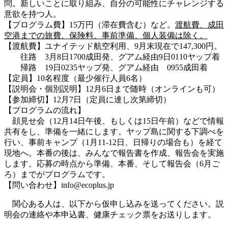
問。新しいことに取り組み、自分の可能性にチャレンジする
意欲を持つ人。
【プログラム費】15万円（滞在費含む）など。
渡航費、成田
空港までの旅費、保険料、事前準備、個人装備は除く。
【渡航費】ユナイテッド航空利用、9月末現在で147,300円。
往路 3月8日1700成田発、グアム経由9日0110ヤップ着
帰路 19日0235ヤップ発、グアム経由 0955成田着
【定員】10名程度（最少催行人員6名）
【説明会・個別説明】12月6日まで随時（オンラインも可）
【参加締切】12月7日（定員に達し次第締切）
【プログラムの流れ】
顔見せ会（12月14日午後、もしくは15日午前）などで情報
共有をし、準備を一緒にします。ヤップ島に関する下調べを
行い、事前キャンプ（1月11-12日、日帰りの場合も）を経て
現地へ。本番の後は、みんなで報告書を作成、報告会を実施
します。応募の時点から準備、本番、そして報告会（6月ご
ろ）までがプログラムです。
【問い合わせ】info@ecoplus.jp
関心ある人は、以下から仮申し込みを送ってください。説
明会の連絡や本申込書、健康チェック票をお送りします。