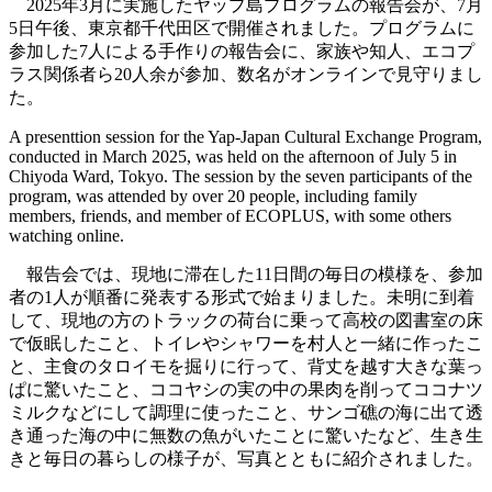
2025年3月に実施したヤップ島プログラムの報告会が、7月
5日午後、東京都千代田区で開催されました。プログラムに
参加した7人による手作りの報告会に、家族や知人、エコプ
ラス関係者ら20人余が参加、数名がオンラインで見守りまし
た。
A presenttion session for the Yap-Japan Cultural Exchange Program,
conducted in March 2025, was held on the afternoon of July 5 in
Chiyoda Ward, Tokyo. The session by the seven participants of the
program, was attended by over 20 people, including family
members, friends, and member of ECOPLUS, with some others
watching online.
報告会では、現地に滞在した11日間の毎日の模様を、参加
者の1人が順番に発表する形式で始まりました。未明に到着
して、現地の方のトラックの荷台に乗って高校の図書室の床
で仮眠したこと、トイレやシャワーを村人と一緒に作ったこ
と、主食のタロイモを掘りに行って、背丈を越す大きな葉っ
ぱに驚いたこと、ココヤシの実の中の果肉を削ってココナツ
ミルクなどにして調理に使ったこと、サンゴ礁の海に出て透
き通った海の中に無数の魚がいたことに驚いたなど、生き生
きと毎日の暮らしの様子が、写真とともに紹介されました。