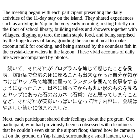
The meeting began with each participant presenting the daily
activities of the 11-day stay on the island. They shared experiences
such as arriving in Yap in the very early morning, resting briefly on
the floor of school library, building toilets and showers together with
villagers, digging up taro, the main staple food, and being surprised
by the huge leaves of taros, grinding the coconut meat to make
coconut milk for cooking, and being amazed by the countless fish in
the crystal-clear waters in the lagoon. These vivid accounts of daily
life were accompanied by photos.
続いて、それぞれがプログラムを通じて感じたことを発
表。潔癖症で空港の床に座ることも出来なかった自分が気が
つけばヤップ島で地面に座ってランタンを囲んで食事をする
ようになったこと、日本に帰ってからも丸い形のものを見る
とヤップにあった石のおカネ（石貨）だと思ってしまうこと
など、それぞれが笑顔いっぱいになって話す内容に、会場は
やさしい笑いに包まれました。
Next, each participant shared their feelings about the program. One
participant, who had previously been so obsessed with cleanliness
that he couldn’t even sit on the airport floor, shared how he came to
sit on the ground on Yap Island, surrounding a small lantern, to eat