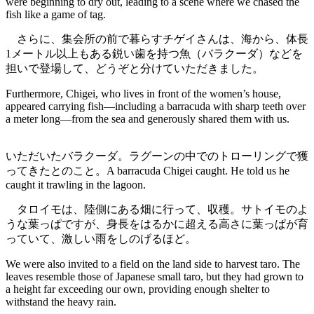
were beginning to dry out, leading to a scene where we chased the
fish like a game of tag.
さらに、集会所の前で暮らすチゲイさんは、海から、体長
1メートル以上もある鋭い歯を持つ魚（バラクーダ）などを
担いで登場して、どうぞと分けていただきました。
Furthermore, Chigei, who lives in front of the women’s house,
appeared carrying fish—including a barracuda with sharp teeth over
a meter long—from the sea and generously shared them with us.
いただいたバラクーダ。ラグーンの中でのトローリングで獲
ってきたとのこと。A barracuda Chigei caught. He told us he
caught it trawling in the lagoon.
タロイモは、陸側にある畑に行って、収穫。サトイモのよ
うな葉っぱですが、身長をはるかに超える高さに葉っぱが育
っていて、激しい雨をしのげるほど。
We were also invited to a field on the land side to harvest taro. The
leaves resemble those of Japanese small taro, but they had grown to
a height far exceeding our own, providing enough shelter to
withstand the heavy rain.