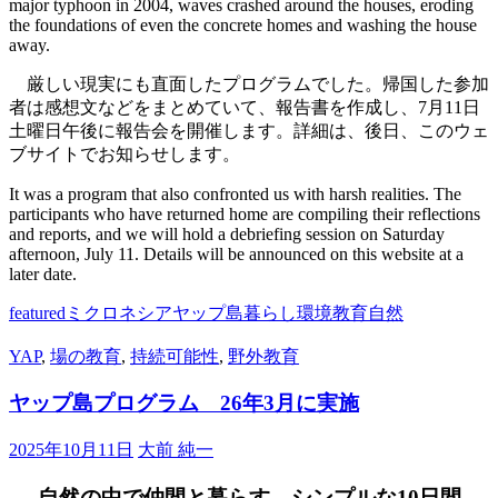
major typhoon in 2004, waves crashed around the houses, eroding
the foundations of even the concrete homes and washing the house
away.
厳しい現実にも直面したプログラムでした。帰国した参加
者は感想文などをまとめていて、報告書を作成し、7月11日
土曜日午後に報告会を開催します。詳細は、後日、このウェ
ブサイトでお知らせします。
It was a program that also confronted us with harsh realities. The
participants who have returned home are compiling their reflections
and reports, and we will hold a debriefing session on Saturday
afternoon, July 11. Details will be announced on this website at a
later date.
featured
ミクロネシア
ヤップ島
暮らし
環境教育
自然
YAP
,
場の教育
,
持続可能性
,
野外教育
ヤップ島プログラム 26年3月に実施
2025年10月11日
大前 純一
自然の中で仲間と暮らす、シンプルな10日間