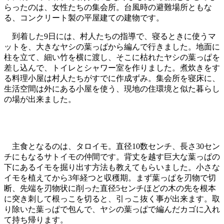
らったのは、女性たちの集会所。台風時の避難場所ともな
る、コンクリート製の平屋建ての建物です。
到着した9日には、村人たちの指導で、寝るときに使うマ
ットを、大きなヤシの葉っぱから編んで行きました。地面に
柱を立て、細い竹を横に渡し、そこに枯れたヤシの葉っぱを
差し込んで、トイレとシャワー室を作りました。煮炊きをす
る料理小屋は村人たちがすでに作成ずみ。集会所を寝床に、
生活空間は外にある小屋を使う、現地の住環境と似た暮らし
の場が出来ました。
最初のココヤシ割り
主食となるのは、タロイモ。直径10数センチ、長さ30セン
チにもなるサトイモの仲間です。背丈を越す巨大な葉っぱの
下にあるイモを掘り出す方法も教えてもらいました。小さな
イモを植えてから3年経つと収穫期。まず葉っぱを刃物で切
断、先端を刃物状に削った直径5センチほどの木の先を根本
に突き刺して根っこを切ると、引っこ抜く事が出来ます。取
り除いた葉っぱで包んで、ヤシの葉っぱで編んだカゴに入れ
て持ち帰ります。