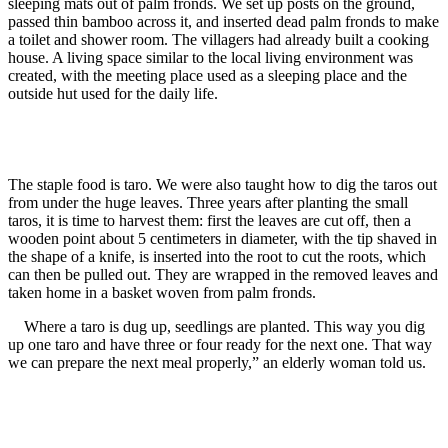
sleeping mats out of palm fronds. We set up posts on the ground,
passed thin bamboo across it, and inserted dead palm fronds to make
a toilet and shower room. The villagers had already built a cooking
house. A living space similar to the local living environment was
created, with the meeting place used as a sleeping place and the
outside hut used for the daily life.
The first experience to cut a coconut
The staple food is taro. We were also taught how to dig the taros out
from under the huge leaves. Three years after planting the small
taros, it is time to harvest them: first the leaves are cut off, then a
wooden point about 5 centimeters in diameter, with the tip shaved in
the shape of a knife, is inserted into the root to cut the roots, which
can then be pulled out. They are wrapped in the removed leaves and
taken home in a basket woven from palm fronds.
Where a taro is dug up, seedlings are planted. This way you dig
up one taro and have three or four ready for the next one. That way
we can prepare the next meal properly,” an elderly woman told us.
Huge leaves of Taro