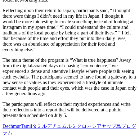
Reflecting upon their return to Japan, participants said, “I thought
there were things I didn’t need in my life in Japan. I thought it
would be more interesting to create something instead of looking at
Instagram in my spare time.” “I could understand the culture and
traditions of the local people by being a part of their lives.” ” I felt
that because of the time and effort they put into their daily lives,
there was an abundance of appreciation for their food and
everything else.”
The main theme of the program is “What is true happiness? Away
from the digital-soaked days of chasing “convenience,” we
experienced a dense and attentive lifestyle where people talk seeing
each eyeballs. The participants seemed to have found a gateway to a
new sense of values as they experienced a lifestyle of intimate
contact with people and their eyes, which was the case in Japan only
a few generations ago.
The participants will reflect on their myriad experiences and write
their reflections into a report that will be delivered at a public
presentation scheduled on July 5.
Dechmur
Tamil
タミル
デチュムル
ミクロネシア
ヤップ島プログ
ラム