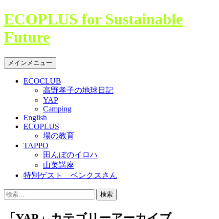
コ
ECOPLUS for Sustainable
ン
Future
テ
ン
ツ
検
メインメニュー
へ
索
ス
ECOCLUB
キ
高野孝子の地球日記
ッ
YAP
プ
Camping
English
ECOPLUS
場の教育
TAPPO
田んぼのイロハ
山菜講座
特別ゲスト ベンクスさん
検
索:
「YAP」カテゴリーアーカイブ