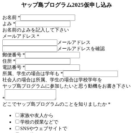
ヤップ島プログラム2025仮申し込み
お名前
*
よみ
*
お名前のよみを記入して下さい
メールアドレス
*
メールアドレス
メールアドレスを確認
郵便番号
*
住所
*
電話番号
*
プ
所属、学生の場合は学年も
*
ロ
社会人の場合は所属、学生の場合は学校学年を
グ
ヤップ島プログラムに参加したいと思う動機をお書き下さい
ラ
ム
*
どこでヤップ島プログラムのことを知りましたか
*
に
関
家族や友人から
す
学校の授業などで
る
SNSやウェブサイトで
質