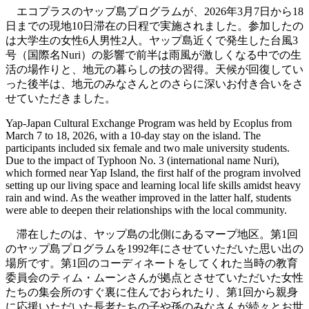
エコプラスのヤップ島プログラムが、2026年3月7日から18
日までの現地10日滞在の日程で実施されました。参加したの
は大学生の女性6人男性2人。ヤップ島近くで発生した台風3
号（国際名Nuri）の影響で前半は雨風が激しくなる中での生
活の場作りと、地元の暮らしの技の習得。天候が回復してい
った後半は、地元のみなさんとのさらに深いお付き合いをさ
せていただきました。
Yap-Japan Cultural Exchange Program was held by Ecoplus from
March 7 to 18, 2026, with a 10-day stay on the island. The
participants included six female and two male university students.
Due to the impact of Typhoon No. 3 (international name Nuri),
which formed near Yap Island, the first half of the program involved
setting up our living space and learning local life skills amidst heavy
rain and wind. As the weather improved in the latter half, students
were able to deepen their relationships with the local community.
滞在したのは、ヤップ島の北側にあるマープ地区。第1回
のヤップ島プログラムを1992年にさせていただいた思い出の
場所です。第1回のコーディネートをしてくれた当時の教育
委員会のティム・ムーンさんが拠点とさせていただいた女性
たちの集会所のすぐ裏に住んでおられたり、第1回から親身
に応援いただいた長老たちの子や孫のみなさんが続々とお世