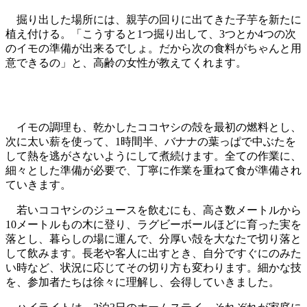
掘り出した場所には、親芋の回りに出てきた子芋を新たに
植え付ける。「こうすると1つ掘り出して、3つとか4つの次
のイモの準備が出来るでしょ。だから次の食料がちゃんと用
意できるの」と、高齢の女性が教えてくれます。
巨大な葉っぱのタロイモ畑
イモの調理も、乾かしたココヤシの殻を最初の燃料とし、
次に太い薪を使って、1時間半、バナナの葉っぱで中ぶたを
して熱を逃がさないようにして煮続けます。全ての作業に、
細々とした準備が必要で、丁寧に作業を重ねて食が準備され
ていきます。
若いココヤシのジュースを飲むにも、高さ数メートルから
10メートルもの木に登り、ラグビーボールほどに育った実を
落とし、暮らしの場に運んで、分厚い殻を大なたで切り落と
して飲みます。長老や客人に出すとき、自分ですぐにのみた
い時など、状況に応じてその切り方も変わります。細かな技
を、参加者たちは徐々に理解し、会得していきました。