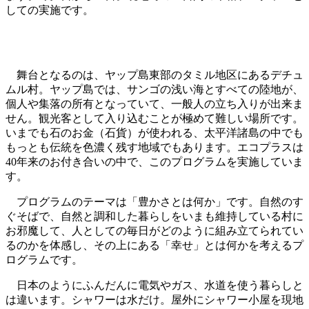
しての実施です。
舞台となるのは、ヤップ島東部のタミル地区にあるデチュ
ムル村。ヤップ島では、サンゴの浅い海とすべての陸地が、
個人や集落の所有となっていて、一般人の立ち入りが出来ま
せん。観光客として入り込むことが極めて難しい場所です。
いまでも石のお金（石貨）が使われる、太平洋諸島の中でも
もっとも伝統を色濃く残す地域でもあります。エコプラスは
40年来のお付き合いの中で、このプログラムを実施していま
す。
プログラムのテーマは「豊かさとは何か」です。自然のす
ぐそばで、自然と調和した暮らしをいまも維持している村に
お邪魔して、人としての毎日がどのように組み立てられてい
るのかを体感し、その上にある「幸せ」とは何かを考えるプ
ログラムです。
日本のようにふんだんに電気やガス、水道を使う暮らしと
は違います。シャワーは水だけ。屋外にシャワー小屋を現地