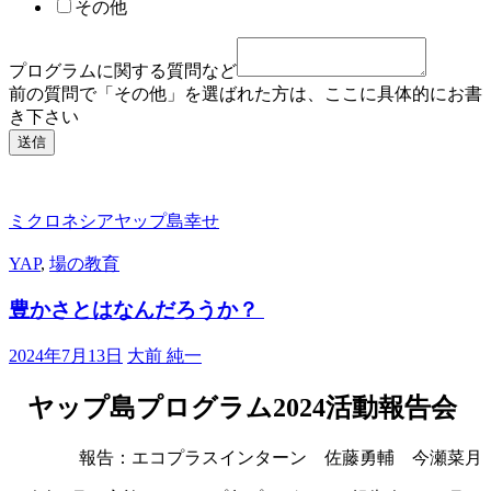
その他
問
な
ど
プログラムに関する質問など
住
前の質問で「その他」を選ばれた方は、ここに具体的にお書
所
き下さい
所
送信
属、
学
生
の
ミクロネシア
ヤップ島
幸せ
場
合
YAP
,
場の教育
は
豊かさとはなんだろうか？
学
年
も
2024年7月13日
大前 純一
ヤップ島プログラム2024活動報告会
報告：エコプラスインターン 佐藤勇輔 今瀬菜月