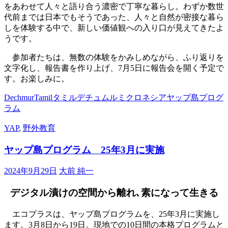
をあわせて人々と語り合う濃密で丁寧な暮らし。わずか数世
代前までは日本でもそうであった、人々と自然が密接な暮ら
しを体験する中で、新しい価値観への入り口が見えてきたよ
うです。
参加者たちは、無数の体験をかみしめながら、ふり返りを
文字化し、報告書を作り上げ、7月5日に報告会を開く予定で
す。お楽しみに。
Dechmur
Tamil
タミル
デチュムル
ミクロネシア
ヤップ島プログ
ラム
YAP
,
野外教育
ヤップ島プログラム 25年3月に実施
2024年9月29日
大前 純一
デジタル漬けの空間から離れ､素になって生きる
エコプラスは、ヤップ島プログラムを、25年3月に実施し
ます。3月8日から19日。現地での10日間の本格プログラムと