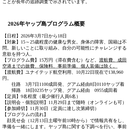
ことが長年の追跡調査で示されています。
2026年ヤップ島プログラム概要
【日程】2026年3月7日から18日
【対象】15～25歳程度の健康な男女。身体の障害、国籍は不
問。新しいことに取り組み、自分の可能性にチャレンジする
意欲を持つ人。
【プログラム費】15万円（滞在費含む）など。
渡航費、成田
空港までの旅費、保険料、事前準備、個人装備は除く。
【渡航費】ユナイテッド航空利用、10月22日現在で138,960
円。
往路 3月7日1100成田発、グアム経由8日0110ヤップ着
帰路 18日0235ヤップ発、グアム経由 0955成田着
【定員】9名程度（最少催行人員6名）
【説明会・個別説明】11月29日まで随時（オンラインも可）
【参加締切】11月30日（定員に達し次第締切）
【プログラムの流れ】
顔見せ会（12月13日土曜午前10時から）で情報共有をし、
準備を一緒にします。ヤップ島に関する下調べを行い、事前