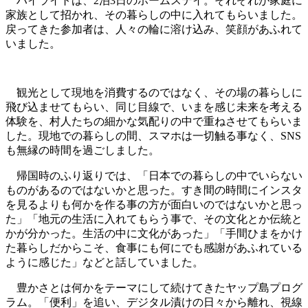
ハイライトは、2泊3日のホームステイ。それぞれが家庭に
家族として招かれ、その暮らしの中に入れてもらいました。
戻ってきた参加者は、人々の輪に溶け込み、笑顔があふれて
いました。
観光として現地を消費するのではなく、その場の暮らしに
飛び込ませてもらい、同じ目線で、いまを感じ未来を考える
体験を、村人たちの細かな気配りの中で重ねさせてもらいま
した。現地での暮らしの間、スマホは一切触る事なく、SNS
も無縁の時間を過ごしました。
帰国時のふり返りでは、「日本での暮らしの中でいらない
ものがあるのではないかと思った。すき間の時間にインスタ
を見るよりも何かを作る事の方が面白いのではないかと思っ
た」「地元の生活に入れてもらう事で、その文化とか伝統と
かが分かった。生活の中に文化があった」「手間ひまをかけ
た暮らしだからこそ、食事にも何にでも感謝があふれている
ように感じた」などと話していました。
豊かさとは何かをテーマにして続けてきたヤップ島プログ
ラム。「便利」を追い、デジタル漬けの日々から離れ、視線