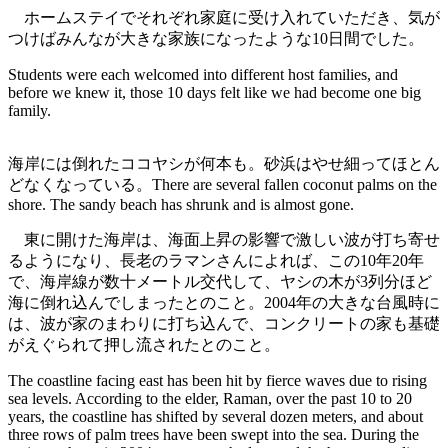
ホームステイでそれぞれ家庭に受け入れていただき、気が
つけばみんなが大きな家族になったような10日間でした。
Students were each welcomed into different host families, and
before we knew it, those 10 days felt like we had become one big
family.
海岸には倒れたココヤシが何本も。砂浜はやせ細ってほとん
どなくなっている。There are several fallen coconut palms on the
shore. The sandy beach has shrunk and is almost gone.
東に開けた海岸は、海面上昇の影響で激しい波が打ち寄せ
るようになり、長老のラマンさんによれば、この10年20年
で、海岸線が数十メートル交代して、ヤシの木が3列分ほど
海に倒れ込んでしまったとのこと。2004年の大きな台風時に
は、波が家のまわりに打ち込んで、コンクリートの家も基礎
がえぐられて押し流されたとのこと。
The coastline facing east has been hit by fierce waves due to rising
sea levels. According to the elder, Raman, over the past 10 to 20
years, the coastline has shifted by several dozen meters, and about
three rows of palm trees have been swept into the sea. During the