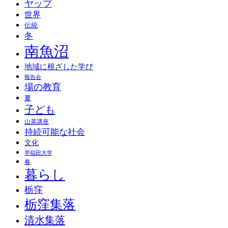
ヤップ
世界
伝統
冬
南魚沼
地域に根ざした学び
報告会
場の教育
夏
子ども
山菜講座
持続可能な社会
文化
早稲田大学
春
暮らし
栃窪
栃窪集落
清水集落