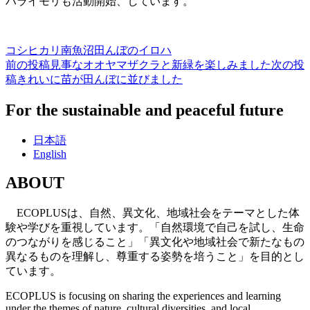
ハライモリも活動開始、しています。
コシヒカリ
南魚沼
田んぼのイロハ
前の投稿
見事なオオヤマザクラと新緑を楽しみました
次の投
投
稿
きれいに苗が田んぼに並びました
稿
For the sustainable and peaceful future
ナ
ビ
日本語
English
ゲ
ー
ABOUT
シ
ECOPLUSは、自然、異文化、地域社会をテーマとした体
ョ
験や学びを重視しています。「自然環境で自己を試し、生命
のつながりを感じること」「異文化や地域社会で新たなもの
ン
異なるものを理解し、尊重する姿勢を培うこと」を目的とし
ています。
ECOPLUS is focusing on sharing the experiences and learning
under the themes of nature, cultural diversities, and local