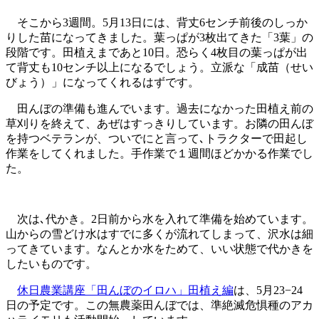
そこから3週間。5月13日には、背丈6センチ前後のしっか
りした苗になってきました。葉っぱが3枚出てきた「3葉」の
段階です。田植えまであと10日。恐らく4枚目の葉っぱが出
て背丈も10センチ以上になるでしょう。立派な「成苗（せい
びょう）」になってくれるはずです。
田んぼの準備も進んでいます。過去になかった田植え前の
草刈りを終えて、あぜはすっきりしています。お隣の田んぼ
を持つベテランが、ついでにと言って､トラクターで田起し
作業をしてくれました。手作業で１週間ほどかかる作業でし
た。
次は､代かき。2日前から水を入れて準備を始めています。
山からの雪どけ水はすでに多くが流れてしまって、沢水は細
ってきています。なんとか水をためて、いい状態で代かきを
したいものです。
休日農業講座「田んぼのイロハ」田植え編
は、5月23−24
日の予定です。この無農薬田んぼでは、準絶滅危惧種のアカ