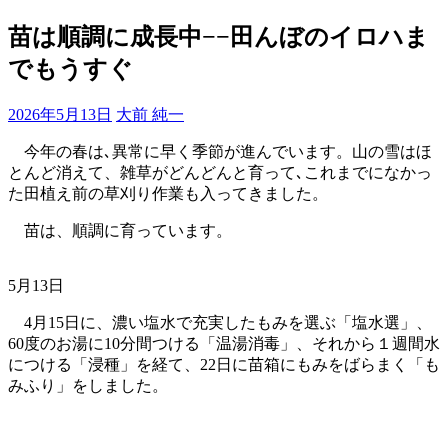
苗は順調に成長中−−田んぼのイロハま
でもうすぐ
2026年5月13日
大前 純一
今年の春は､異常に早く季節が進んでいます。山の雪はほ
とんど消えて、雑草がどんどんと育って､これまでになかっ
た田植え前の草刈り作業も入ってきました。
苗は、順調に育っています。
5月13日
4月15日に、濃い塩水で充実したもみを選ぶ「塩水選」、
60度のお湯に10分間つける「温湯消毒」、それから１週間水
につける「浸種」を経て、22日に苗箱にもみをばらまく「も
みふり」をしました。
塩水選。卵が浮く濃い塩水で充実したもみを選ぶ。