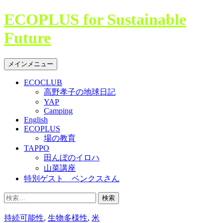
コ
ECOPLUS for Sustainable
ン
Future
テ
ン
ツ
検
メインメニュー
へ
索
ス
ECOCLUB
キ
高野孝子の地球日記
ッ
YAP
プ
Camping
English
ECOPLUS
場の教育
TAPPO
田んぼのイロハ
山菜講座
特別ゲスト ベンクスさん
検
索:
持続可能性
,
生物多様性
,
米