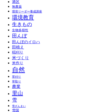
港区
無農薬
環境リーダー養成講座
環境教育
生きもの
生物多様性
田んぼ
田んぼのイロハ
田植え
稲刈り
米づくり
米作り
自然
草刈り
草取り
農業
里山
雪
雪ざんまい
雪国