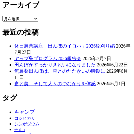
アーカイブ
ゴ
リ
ー
ア
ー
最近の投稿
カ
イ
ブ
休日農業講座「田んぼのイロハ」2026稲刈り編
2026年
7月27日
ヤップ島プログラム2026報告会
2026年7月7日
田んぼがすっかりきれいになりました
2026年6月22日
無農薬田んぼは、草とのたたかいの時期に
2026年6月
11日
食と農、そして人々のつながりを体感
2026年6月1日
タグ
キャンプ
コシヒカリ
シンポジウム
ナメコ