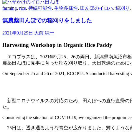
farming
,
rice
,
持続可能性
,
生物多様性
,
田んぼのイロハ
,
稲刈り
,
無農薬田んぼでの稲刈りをしました
2021年9月29日
大前 純一
Harvesting Workshop in Organic Rice Paddy
エコプラスは、2021年9月25、26の両日、新潟県南魚沼
農薬田んぼに見事に育った稲を刈り取り、天日乾燥のために
On September 25 and 26 of 2021, ECOPLUS conducted harvesting work
快晴だった土曜日の稲刈り
新型コロナウイルスの対応のため、田んぼへの直行直帰の日
た。
Considering the situation of COVID-19, we organized the program as a
25日は、透き通るような青空が広がりました。輝くような