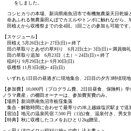
をしました。
コシヒカリの本場、新潟県南魚沼市で有機無農薬天日乾燥
命あふれる無農薬田んぼでカエルやトンボに触れながら、地
田植えから収穫祭までの全4回。1回ごとの参加も可能です
【スケジュール】
田植え 5月26日(土)~ 27日(日)＝終了
田の草取りとあぜの草刈り 6月2日(土)~ 3日(日)＝満員御
田の草取り追加 6月23日（土）~ 24日(日)＝終了
稲刈り 9月29日(土)~ 9月30日(日)
収穫祭 11月3日(祝)~ 4日(日)
いずれも1日目の昼過ぎに現地集合、2日目の夕方3時頃現
【参加費】10,000円（プログラム費、2日目昼食、保険
ノラマ農産」の棚田オーナーは、参加費実費のみ。
【場所】新潟県南魚沼市栃窪集落
集合・解散時間に合わせて最寄りのJR上越線塩沢駅まで送
【宿泊】地元の温泉民宿 7,500 円（1泊2食、温泉付き、男女
【特典】秋に収穫したコメをおひとり2kg贈呈。
＜＜田んぼのイロハ稲刈り編への申し込み書＞＞