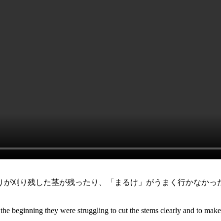
が刈り残した茎が残ったり、「まるけ」がうまく行かなかっ
At the beginning they were struggling to cut the stems clearly and to m