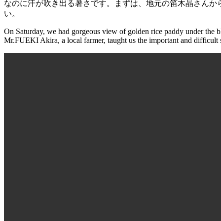
なのに汗が吹き出る暑さです。まずは、地元の笛木晶さんか
い。
On Saturday, we had gorgeous view of golden rice paddy under the blu
Mr.FUEKI Akira, a local farmer, taught us the important and difficult s