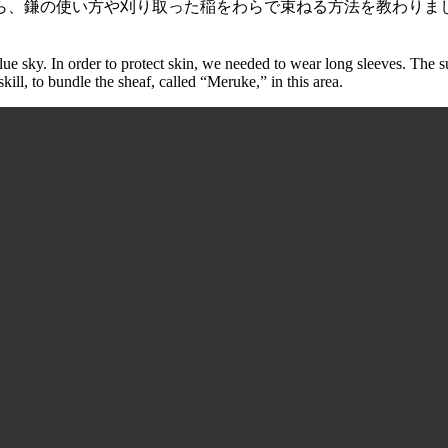
ら、鎌の使い方や刈り取った稲をわらで束ねる方法を教わりま
e sky. In order to protect skin, we needed to wear long sleeves. The s
kill, to bundle the sheaf, called “Meruke,” in this area.