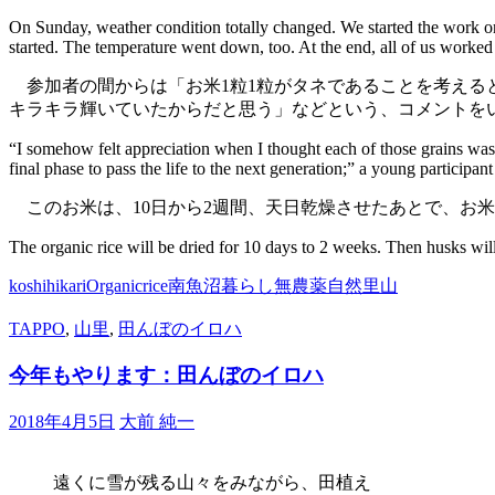
On Sunday, weather condition totally changed. We started the work on
started. The temperature went down, too. At the end, all of us worked 
参加者の間からは「お米1粒1粒がタネであることを考える
キラキラ輝いていたからだと思う」などという、コメントを
“I somehow felt appreciation when I thought each of those grains was a
final phase to pass the life to the next generation;” a young participa
このお米は、10日から2週間、天日乾燥させたあとで、お
The organic rice will be dried for 10 days to 2 weeks. Then husks wil
koshihikari
Organic
rice
南魚沼
暮らし
無農薬
自然
里山
TAPPO
,
山里
,
田んぼのイロハ
今年もやります：田んぼのイロハ
2018年4月5日
大前 純一
遠くに雪が残る山々をみながら、田植え