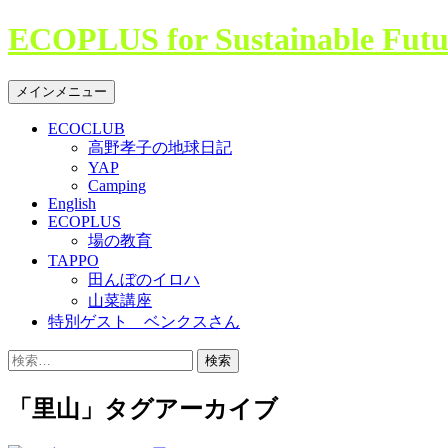
コ
ECOPLUS for Sustainable Futu
ン
テ
検
メインメニュー
ン
索
ツ
ECOCLUB
へ
高野孝子の地球日記
ス
YAP
キ
Camping
ッ
English
プ
ECOPLUS
場の教育
TAPPO
田んぼのイロハ
山菜講座
特別ゲスト ベンクスさん
検
索:
「里山」タグアーカイブ