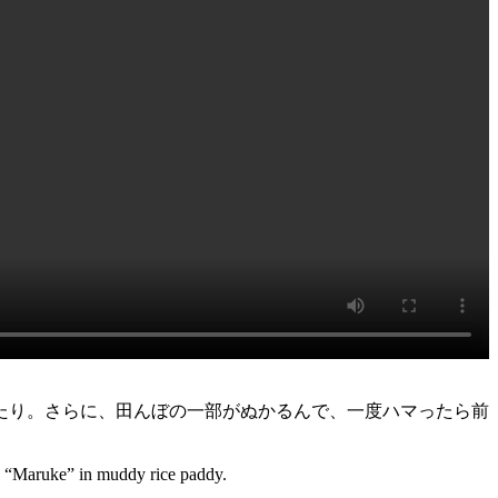
たり。さらに、田んぼの一部がぬかるんで、一度ハマったら前
ake “Maruke” in muddy rice paddy.