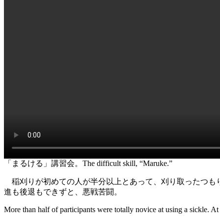
「まるける」講習会。The difficult skill, “Maruke.”
稲刈りが初めての人が半分以上とあって、刈り取ったつもり
進も後退もできずと、悪戦苦闘。
More than half of participants were totally novice at using a sickle. 