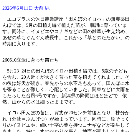
2026年6月11日
大前 純一
エコプラスの休日農業講座「田んぼのイロハ」の無農薬田
んぼでは、5月の田植え編で植えた苗が、順調に育っていま
す。同時に、イヌビエやコナギなどの田の雑草が生え始め、
あぜの草もぐんぐん成長中。これから「草とのたたかい」の
時期に入ります。
260610立派に育った苗たち
5月23−24日の田んぼのイロハ田植え編では、5歳の子ども
を含む、20人近くが大きく育った苗を植えてくれました。そ
の後は好天が続き。春先からの水不足もあって、田んぼに水
を張ることが難しく、心配していました。関東などに大雨を
もたらした台風6号ですが、新潟県の降雨はほどほどで、依
然、山からの水は細ったままです。
イロハ田んぼの苗は、背丈が20センチ前後となり、株分か
れ（分蘖＝ぶんげつ）が始まっています。同時に、稲そっく
りのイヌビエや、細い十字の葉を持つコナギなどが発生して
きました。特に、水のかかりが悪く、地面が露出してしまっ