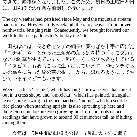
てきて、雨模様となりました。このため、初日の土曜日20日
に、田んぼでの作業を前倒しで行いました。
The dry weather had persisted since May and the mountain streams
had run low. However, this weekend, the rainy season front moved
northwards, bringing rain. Consequently, we brought forward our
work in the rice paddies to Saturday the 20th.
田んぼには、長さ数センチの細長い葉っぱを十字に広げた
「コナギ」や、とがった三角形の葉っぱを持つ「オモダカ」
などの雑草が生えています。稲そっくりの立ち姿をしている
「イヌビエ」もあちこちに生え出しています。30センチぐら
いの高さに育った稲の苗の根っこから、隠れるようにして伸
びているイヌビエもいます。
Weeds such as ‘konagi’, which has long, narrow leaves that spread
out in a cross shape, and ‘omodaka’, which has pointed, triangular
leaves, are growing in the rice paddies. ‘Inubie’, which resembles
rice plants when standing upright, is also sprouting up here and
there. Some inubie are even growing out from the roots of rice
seedlings that have grown to around 30 centimetres tall, as if hiding
among them.
今年は、5月中旬の田植えの後、早稲田大学の実習チー