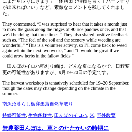
にまた草取りにきます」「休耕田で植物を育ててハーブ作り
が出来ればいい」など、素敵なコメントを残してくれまし
た。
They commented, “I was surprised to hear that it takes a month just
to mow the grass along the ridges of 90 rice paddies once, and that
we’d be doing that three times.” They also shared positive feedback
such as, “The feel of the soil and the scenery while weeding are
wonderful,” “This is a volunteer activity, so I’ll come back to weed
again within the next two weeks,” and “It would be great if we
could grow herbs in the fallow fields.”
田んぼのイロハ稲刈り編は、どんな夏になるかで、日程変
更の可能性がありますが、9月19−20日の予定です。
The harvest workshop is tentatively scheduled for 19–20 September,
though the dates may change depending on the climate in the
summer.
南魚沼
暮らし
栃窪集落
自然
草取り
持続可能性
,
生物多様性
,
田んぼのイロハ
,
米
,
野外教育
無農薬田んぼは、草とのたたかいの時期に