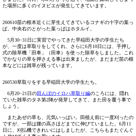
た場所に多くのイヌビエが発生してきています。
260610苗の根本近くに芽生えてきているコナギの十字の葉っ
ぱ。中央右のとがった葉っぱはホタルイ。
5月30−31日に実習でやってきた早稲田大学の学生たち
が、一度は草取りをしてくれ、さらに6月10日には、手押し
式の除草機「田車」（田車）を使った除草をしました。これ
でかなりの草を押さえる事は出来ましたが、まだまだ苗の根
本などには雑草が残っています。
260530草取りをする早稲田大学の学生たち。
6月20−21日の
田んぼのイロハ草取り編
のころには、隠れ
ていた雑草のタネ第2陣が発芽してきて、また田を覆う事で
しょう。
またあぜの草も、元気いっぱい。田植え前に一度刈ったの
ですが、一部は腰の高さほどまでに伸びていました。6月11
日に、刈払機できれいにはしましたが、こちらもまたぐんぐ