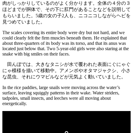
肉がしっかりしているのがよく分かります。全体の４分の３
ほどまでが胴体で、その下に肛門があることなどを説明して
もらいました。5歳の女の子2人も、ニコニコしながらヘビを
見つめていました。
The scales covering its entire body were dry but not hard, and we
could clearly felt the firm muscles beneath them. He explained that
about three-quarters of its body was its torso, and that its anus was
located just below that. Two 5-year-old girls were also staring at the
snake with big smiles on their faces.
田んぼでは、大きなタニシが水で覆われた表面にぐにゃぐ
にゃ模様を描いて移動中。アメンボやオタマジャクシ、小さ
な昆虫、それにウマビルなどが元気よく動いていました。
In the rice paddies, large snails were moving across the water’s
surface, leaving squiggly patterns in their wake. Water striders,
tadpoles, small insects, and leeches were all moving about
energetically.