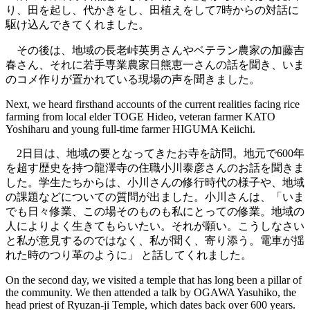
り、田を起し、代かきをし、田植えをして7時からの対話に
駆け込んできてくれました。
その後は、地域の長老峠英男さんやベテラン農家の加藤吉
春さん、それに若手専業農家日熊恵一さんの話を聞き、いま
のコメ作りが置かれている現場の声を聞きました。
Next, we heard firsthand accounts of the current realities facing rice
farming from local elder TOGE Hideo, veteran farmer KATO
Yoshiharu and young full-time farmer HIGUMA Keiichi.
2日目は、地域の要となってきたお寺を訪問。地元で600年
を超す歴史を持つ龍澤寺の住職小川泰彦さんのお話を聞きま
した。学生たちからは、小川さんの修行時代の様子や、地域
の課題などについての質問が出ました。小川さんは、「いま
でも日々修業、この場そのものも私にとっての修業。地域の
人によりよく生きてもらいたい。それが願い。こうしなさい
と私が意見するのではなく、私が聞く、寄り添う。電車が揺
れた時のつり革のように」 と話してくれました。
On the second day, we visited a temple that has long been a pillar of
the community. We then attended a talk by OGAWA Yasuhiko, the
head priest of Ryuzan-ji Temple, which dates back over 600 years.