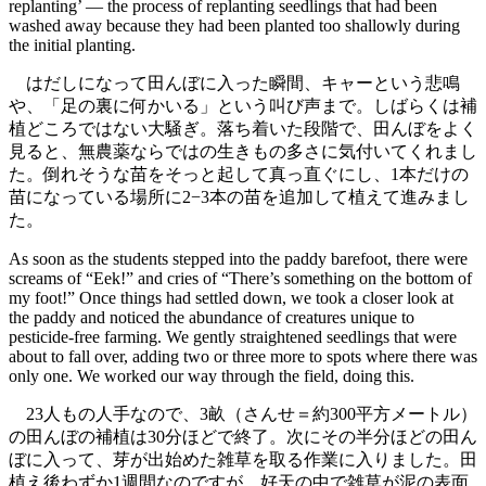
replanting’ — the process of replanting seedlings that had been
washed away because they had been planted too shallowly during
the initial planting.
はだしになって田んぼに入った瞬間、キャーという悲鳴
や、「足の裏に何かいる」という叫び声まで。しばらくは補
植どころではない大騒ぎ。落ち着いた段階で、田んぼをよく
見ると、無農薬ならではの生きもの多さに気付いてくれまし
た。倒れそうな苗をそっと起して真っ直ぐにし、1本だけの
苗になっている場所に2−3本の苗を追加して植えて進みまし
た。
As soon as the students stepped into the paddy barefoot, there were
screams of “Eek!” and cries of “There’s something on the bottom of
my foot!” Once things had settled down, we took a closer look at
the paddy and noticed the abundance of creatures unique to
pesticide-free farming. We gently straightened seedlings that were
about to fall over, adding two or three more to spots where there was
only one. We worked our way through the field, doing this.
23人もの人手なので、3畝（さんせ＝約300平方メートル）
の田んぼの補植は30分ほどで終了。次にその半分ほどの田ん
ぼに入って、芽が出始めた雑草を取る作業に入りました。田
植え後わずか1週間なのですが、好天の中で雑草が泥の表面