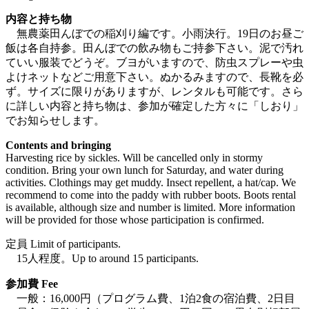
内容と持ち物
無農薬田んぼでの稲刈り編です。小雨決行。19日のお昼ご
飯は各自持参。田んぼでの飲み物もご持参下さい。泥で汚れ
ていい服装でどうぞ。ブヨがいますので、防虫スプレーや虫
よけネットなどご用意下さい。ぬかるみますので、長靴を必
ず。サイズに限りがありますが、レンタルも可能です。さら
に詳しい内容と持ち物は、参加が確定した方々に「しおり」
でお知らせします。
Contents and bringing
Harvesting rice by sickles. Will be cancelled only in stormy
condition. Bring your own lunch for Saturday, and water during
activities. Clothings may get muddy. Insect repellent, a hat/cap. We
recommend to come into the paddy with rubber boots. Boots rental
is available, although size and number is limited. More information
will be provided for those whose participation is confirmed.
定員 Limit of participants.
15人程度。Up to around 15 participants.
参加費 Fee
一般：16,000円（プログラム費、1泊2食の宿泊費、2日目