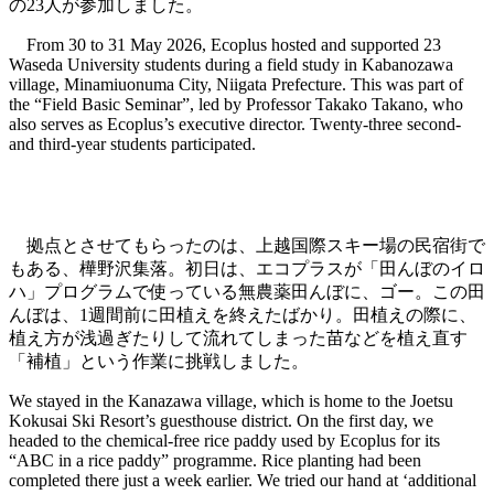
の23人が参加しました。
From 30 to 31 May 2026, Ecoplus hosted and supported 23
Waseda University students during a field study in Kabanozawa
village, Minamiuonuma City, Niigata Prefecture. This was part of
the “Field Basic Seminar”, led by Professor Takako Takano, who
also serves as Ecoplus’s executive director. Twenty-three second-
and third-year students participated.
田んぼのオタマジャクシを取る
拠点とさせてもらったのは、上越国際スキー場の民宿街で
もある、樺野沢集落。初日は、エコプラスが「田んぼのイロ
ハ」プログラムで使っている無農薬田んぼに、ゴー。この田
んぼは、1週間前に田植えを終えたばかり。田植えの際に、
植え方が浅過ぎたりして流れてしまった苗などを植え直す
「補植」という作業に挑戦しました。
We stayed in the Kanazawa village, which is home to the Joetsu
Kokusai Ski Resort’s guesthouse district. On the first day, we
headed to the chemical-free rice paddy used by Ecoplus for its
“ABC in a rice paddy” programme. Rice planting had been
completed there just a week earlier. We tried our hand at ‘additional