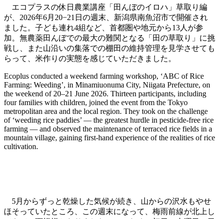
エコプラスの休日農業講座「田んぼのイロハ」草取り編
が、2026年6月20−21日の週末、新潟県南魚沼市で開催され
ました。子ども連れ4組など、首都圏や地元から13人が参
加。無農薬田んぼでの最大の難関となる「田の草取り」に挑
戦し、また山沿いの集落での棚田の維持管理を見学させても
らって、米作りの実態を感じていただきました。
Ecoplus conducted a weekend farming workshop, ‘ABC of Rice
Farming: Weeding’, in Minamiuonuma City, Niigata Prefecture, on
the weekend of 20–21 June 2026. Thirteen participants, including
four families with children, joined the event from the Tokyo
metropolitan area and the local region. They took on the challenge
of ‘weeding rice paddies’ — the greatest hurdle in pesticide-free rice
farming — and observed the maintenance of terraced rice fields in a
mountain village, gaining first-hand experience of the realities of rice
cultivation.
「手を開いて、がっとツメを立てるようにして」と、
の草取りの説明。
5月からずっと乾燥した気候が続き、山からの沢水もやせ
ほそっていたところ、この週末になって、梅雨前線が北上し