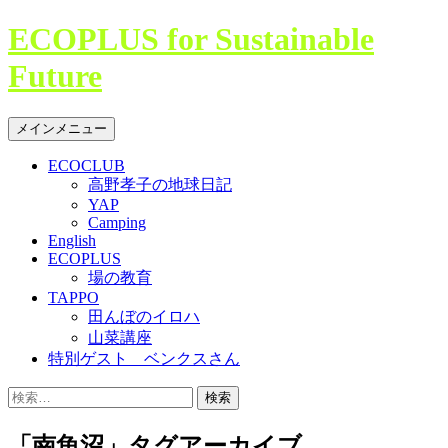
コ
ECOPLUS for Sustainable
ン
Future
テ
ン
ツ
検
メインメニュー
へ
索
ス
ECOCLUB
キ
高野孝子の地球日記
ッ
YAP
プ
Camping
English
ECOPLUS
場の教育
TAPPO
田んぼのイロハ
山菜講座
特別ゲスト ベンクスさん
検
索:
「南魚沼」タグアーカイブ