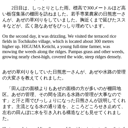
2日目は、しっとりとした雨。標高で300メートルほど高
い栃窪集落の棚田を訪ねました。若手専業農家の日熊恵一さ
んが、あぜの草刈りをしていました。胸近くまで延びたスス
キなどが、広く急なあぜをびっしり埋めています。
On the second day, it was drizzling. We visited the terraced rice
fields in Tochikubo village, which is located about 300 metres
higher up. HIGUMA Keiichi, a young full-time farmer, was
mowing the weeds along the ridges. Pampas grass and other weeds,
growing nearly chest-high, covered the wide, steep ridges densely.
あぜの草刈りをしていた日熊恵一さんが、あぜや水路の管理
の大変さを教えてくれました。
「田んぼの面積よりもあぜの面積の方が多いのが棚田地
区。あぜの管理、その間を流れる水路の管理が大事なので
す」と汗と雨でびっしょりになった日熊さんが説明してくれ
ます。主流となる水の通り道を、ところどころせき止めて、
左右の田んぼに水を引き入れる構造なども見せてくれまし
た。