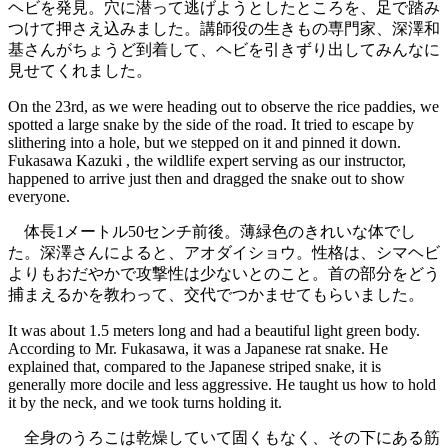
ヘビを発見。穴に潜って逃げようとしたところを、足で踏み
つけて押さえ込みました。講師役の生きもの専門家、深澤和
基さんがちょうど到着して、ヘビを引きずり出してみんなに
見せてくれました。
On the 23rd, as we were heading out to observe the rice paddies, we
spotted a large snake by the side of the road. It tried to escape by
slithering into a hole, but we stepped on it and pinned it down.
Fukasawa Kazuki , the wildlife expert serving as our instructor,
happened to arrive just then and dragged the snake out to show
everyone.
体長1メートル50センチ前後。薄緑色のきれいな体でし
た。深澤さんによると、アオダイショウ。性格は、シマヘビ
よりもおだやかで攻撃性は少ないとのこと。首の部分をどう
捕まえるかを教わって、交代でつかませてもらいました。
It was about 1.5 meters long and had a beautiful light green body.
According to Mr. Fukasawa, it was a Japanese rat snake. He
explained that, compared to the Japanese striped snake, it is
generally more docile and less aggressive. He taught us how to hold
it by the neck, and we took turns holding it.
全身のうろこは乾燥していて固くもなく、その下にある筋