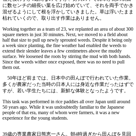
に数センチの細長い葉を広げ始めていて、それを両手でかき
混ぜるようにして根を浮かしていきました。草は浮いたまま
枯れていくので、取り出す作業はありません。
Working together as a team of 23, we replanted an area of about 300
square meters in just 30 minutes. Next, we moved to a field about
half that size to pull up newly sprouted weeds. Despite it being only
a week since planting, the fine weather had enabled the weeds to
extend their slender leaves a few centimetres above the muddy
surface. We loosened the roots by stirring the mud with both hands.
Since the weeds wither once exposed, there was no need to pull
them out.
50年ほど前までは、日本中の田んぼで行われていた作業。
多くが農家だった当時の日本人には身近な作業だったはずで
すが、若い学生たちには、新鮮な体験となったようです。
This task was performed in rice paddies all over Japan until around
50 years ago. While it was undoubtedly familiar to the Japanese
people of that era, many of whom were farmers, it was a new
experience for the young students.
39歳の専業農家日熊恵一さん。朝4時過ぎから田んぼを見回