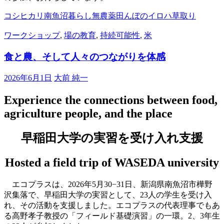
コシヒカリ
南魚沼
暮らし
無農薬
田んぼのイロハ
草取り
ワークショップ
,
場の教育
,
持続可能性
,
米
食と農、そして人々のつながりを体感
2026年6月1日
大前 純一
Experience the connections between food,
agriculture people, and the place
早稲田大学の実習を受け入れ支援
Hosted a field trip of WASEDA university
エコプラスは、2026年5月30−31日、新潟県南魚沼市樺野
沢集落で、早稲田大学の実習として、23人の学生を受け入
れ、その活動を支援しました。エコプラスの代表理事でもあ
る高野孝子教授の「フィールド基礎演習」の一環。2、3年生