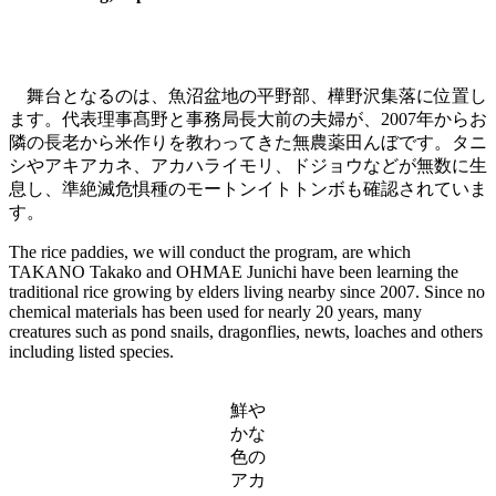
4月、水に浸けて1週間後のもみ。小さな根っこが出て
ています。
舞台となるのは、魚沼盆地の平野部、樺野沢集落に位置し
ます。代表理事髙野と事務局長大前の夫婦が、2007年からお
隣の長老から米作りを教わってきた無農薬田んぼです。タニ
シやアキアカネ、アカハライモリ、ドジョウなどが無数に生
息し、準絶滅危惧種のモートンイトトンボも確認されていま
す。
The rice paddies, we will conduct the program, are which
TAKANO Takako and OHMAE Junichi have been learning the
traditional rice growing by elders living nearby since 2007. Since no
chemical materials has been used for nearly 20 years, many
creatures such as pond snails, dragonflies, newts, loaches and others
including listed species.
鮮や
かな
色の
アカ