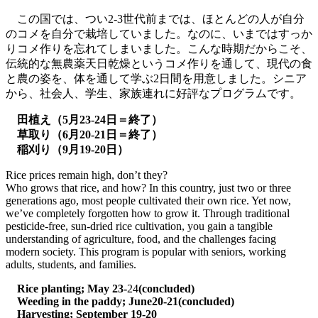
この国では、つい2-3世代前までは、ほとんどの人が自分
のコメを自分で栽培していました。なのに、いまではすっか
りコメ作りを忘れてしまいました。こんな時期だからこそ、
伝統的な無農薬天日乾燥というコメ作りを通して、現代の食
と農の姿を、体を通して学ぶ2日間を用意しました。シニア
から、社会人、学生、家族連れに好評なプログラムです。
田植え（5月23-24日＝終了）
草取り（6月20-21日
＝終了
）
稲刈り（9月19-20日）
Rice prices remain high, don’t they?
Who grows that rice, and how? In this country, just two or three
generations ago, most people cultivated their own rice. Yet now,
we’ve completely forgotten how to grow it. Through traditional
pesticide-free, sun-dried rice cultivation, you gain a tangible
understanding of agriculture, food, and the challenges facing
modern society. This program is popular with seniors, working
adults, students, and families.
Rice planting; May 23-
24
(concluded)
Weeding in the paddy; June
20-21
(concluded)
Harvesting; September 19-20