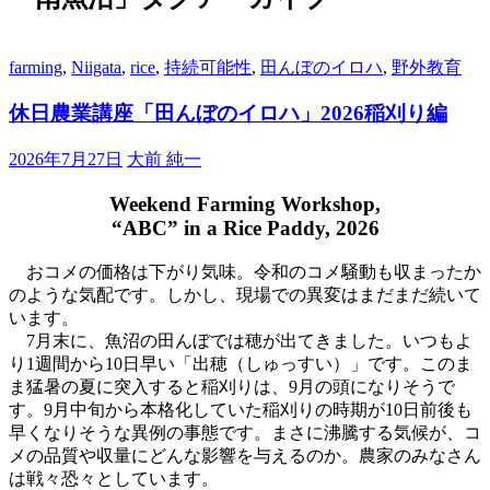
farming
,
Niigata
,
rice
,
持続可能性
,
田んぼのイロハ
,
野外教育
休日農業講座「田んぼのイロハ」2026稲刈り編
2026年7月27日
大前 純一
Weekend Farming Workshop,
“ABC” in a Rice Paddy, 2026
おコメの価格は下がり気味。令和のコメ騒動も収まったか
のような気配です。しかし、現場での異変はまだまだ続いて
います。
7月末に、魚沼の田んぼでは穂が出てきました。いつもよ
り1週間から10日早い「出穂（しゅっすい）」です。このま
ま猛暑の夏に突入すると稲刈りは、9月の頭になりそうで
す。9月中旬から本格化していた稲刈りの時期が10日前後も
早くなりそうな異例の事態です。まさに沸騰する気候が、コ
メの品質や収量にどんな影響を与えるのか。農家のみなさん
は戦々恐々としています。