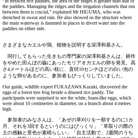
“In terraced rice paddies, the area of the ridges is greater than that of
the paddies. Managing the ridges and the irrigation channels that run
between them is crucial,” explained Mr HIGUMA, who was
drenched in sweat and rain. He also showed us the structure where
the main waterway is dammed in places to divert water into the
paddies on either side.
さまざまなカエルや鶏、植物を説明する深澤和基さん。
同行してもらった生きもの専門家の深澤和基さんは、耕作
をやめた田んぼの脇にあったモリアオガエルの卵を発見。高
さ4メートルほどの高い枝に、直径10センチほどの白い泡の
ような卵があるのに、参加者もびっくりしていました。
Our guide, wildlife expert FUKAZAWA Kazuki, discovered the
eggs of a forest tree frog beside a disused rice paddy. The
participants were surprised to see the white, foam-like eggs, which
were about 10 centimetres in diameter, on a branch about 4 metres
high.
参加者のみなさんは、「あぜの草刈りを一順するのに1カ
月、それを3回するというのにはびっくり」「草取りの際の
土の感触と景色が素晴らしい」「自主活動で、2週間のうち